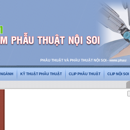
PHẪU THUẬT VÀ PHẪU THUẬT NỘI SOI - www.phauthuatnoiso
G NGÀNH
KỸ THUẬT PHẪU THUẬT
CLIP PHẪU THUẬT
CLIP NỘI SOI