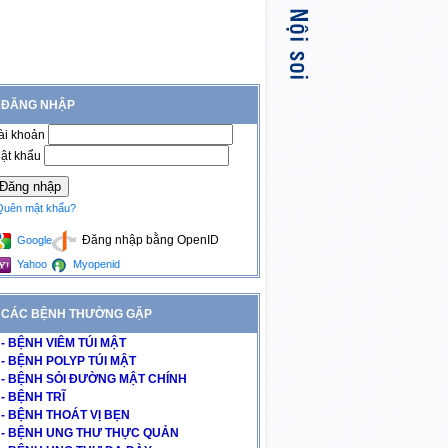
ĐĂNG NHẬP
ài khoản
ật khẩu
Quên mật khẩu?
Đăng nhập bằng OpenID
Google
Yahoo
Myopenid
CÁC BỆNH THƯỜNG GẶP
- BỆNH VIÊM TÚI MẬT
- BỆNH POLYP TÚI MẬT
- BỆNH SỎI ĐƯỜNG MẬT CHÍNH
- BỆNH TRĨ
- BỆNH THOÁT VỊ BẸN
- BỆNH UNG THƯ THỰC QUẢN