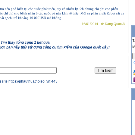
rở nên phổ biến tại các nước phát triển, tuy có nhiều lợi ích nhưng chi phí cho phẫu
ức chi phí cho bệnh nhân ở các nước có nền kinh tế thấp. Mỗi ca phẫu thuật Robot cắt dạ
ải tự chi trả khoảng 10.000USD mà không......
16/01/2014 - dr Dang Quoc Ai
T
Tìm thấy tổng cộng 1 kết quả
M
ợi, bạn hãy thử sử dụng công cụ tìm kiếm của Google dưới đây!
 site https://phauthuatnoisoi.vn:443