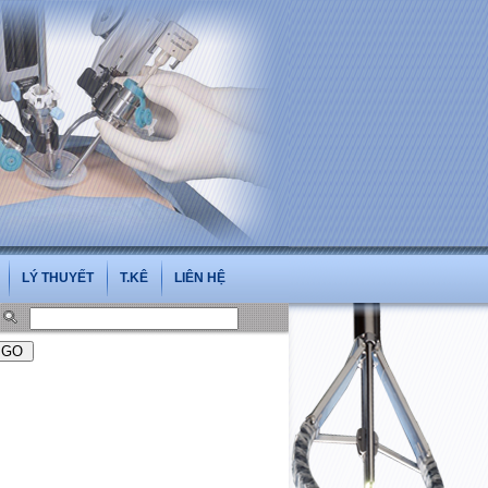
i.vn
LÝ THUYẾT
T.KÊ
LIÊN HỆ