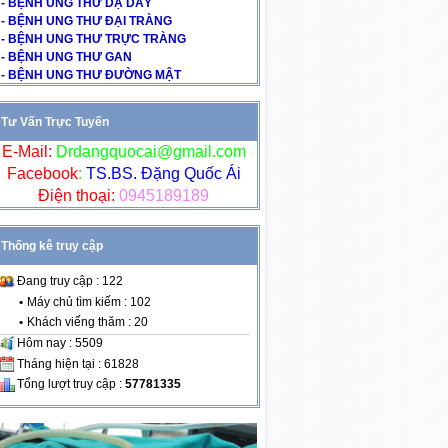
- BỆNH UNG THƯ DẠ DÀY
- BỆNH UNG THƯ ĐẠI TRÀNG
- BỆNH UNG THƯ TRỰC TRÀNG
- BỆNH UNG THƯ GAN
- BỆNH UNG THƯ ĐƯỜNG MẬT
Tư Vấn Trực Tuyến
E-Mail:
Drdangquocai@gmail.com
Facebook
:
TS.BS. Đặng Quốc Ái
Điện thoại:
0945189189
Thống kê truy cập
Đang truy cập : 122
•
Máy chủ tìm kiếm : 102
•
Khách viếng thăm : 20
Hôm nay : 5509
Tháng hiện tại : 61828
Tổng lượt truy cập :
57781335