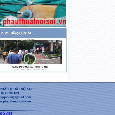
TS.BS. Đặng Quốc Ái
PHẪU THUẬT NỘI SOI
 : 0945189189
dangquocai@gmail.com
w.phauthuatnoisoi.vn
 ĐỘ VIỆT