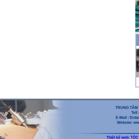
TRUNG TẪM 
Tell
E-Mail : Dr
Website: ww
Thiết kế web
:
TỐC