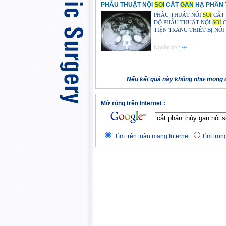
PHẪU THUẬT NỘI
SOI
CẮT
GAN
HẠ PHÂN T
PHẪU THUẬT NỘI
SOI
CẮT
ĐỘ PHẪU THUẬT NỘI
SOI
C
TIỆN TRANG THIẾT BỊ NỘI
Nguồn tin :
-/-
Nếu kết quả này không như mong đ
Mở rộng trên Internet :
Tìm trên toàn mạng Internet
Tìm trong