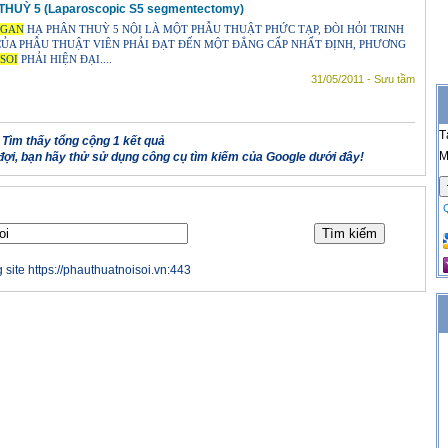
HUỲ 5 (Laparoscopic S5 segmentectomy)
GAN
HẠ PHÂN THUỲ 5 NỘI LÀ MỘT PHẪU THUẬT PHỨC TẠP, ĐÒI HỎI TRINH
ỦA PHẪU THUẬT VIÊN PHẢI ĐẠT ĐẾN MỘT ĐẲNG CẤP NHẤT ĐỊNH, PHƯƠNG
SOI
PHẢI HIỆN ĐẠI....
31/05/2011 - Sưu tầm
T
Tìm thấy tổng cộng 1 kết quả
M
ợi, bạn hãy thử sử dụng công cụ tìm kiếm của Google dưới đây!
 site https://phauthuatnoisoi.vn:443