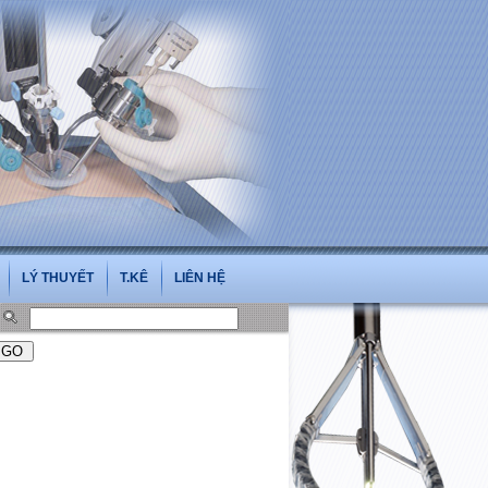
i.vn
LÝ THUYẾT
T.KÊ
LIÊN HỆ