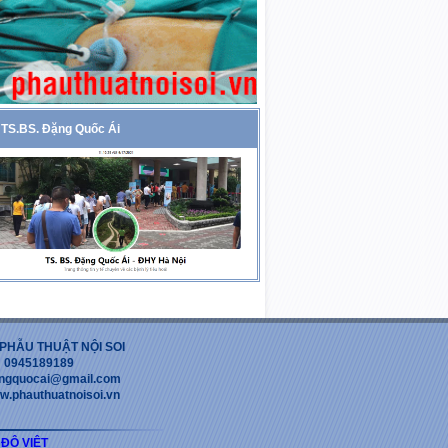
TS.BS. Đặng Quốc Ái
PHẪU THUẬT NỘI SOI
 : 0945189189
dangquocai@gmail.com
w.phauthuatnoisoi.vn
 ĐỘ VIỆT