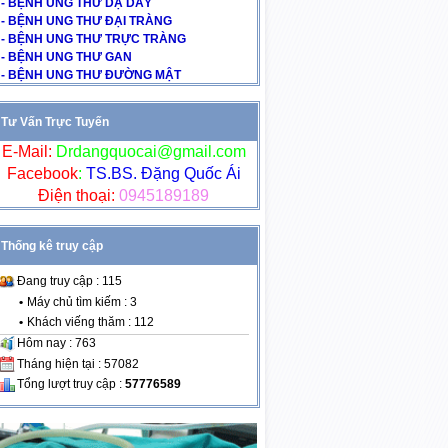
- BỆNH UNG THƯ DẠ DÀY
- BỆNH UNG THƯ ĐẠI TRÀNG
- BỆNH UNG THƯ TRỰC TRÀNG
- BỆNH UNG THƯ GAN
- BỆNH UNG THƯ ĐƯỜNG MẬT
Tư Vấn Trực Tuyến
E-Mail:
Drdangquocai@gmail.com
Facebook
:
TS.BS. Đặng Quốc Ái
Điện thoại:
0945189189
Thống kê truy cập
Đang truy cập : 115
•
Máy chủ tìm kiếm : 3
•
Khách viếng thăm : 112
Hôm nay : 763
Tháng hiện tại : 57082
Tổng lượt truy cập :
57776589