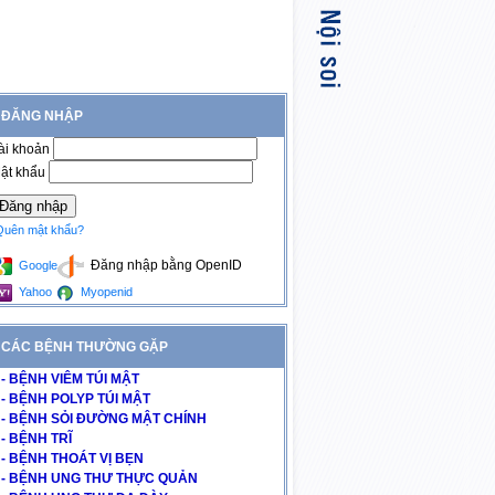
ĐĂNG NHẬP
ài khoản
ật khẩu
Quên mật khẩu?
Đăng nhập bằng OpenID
Google
Yahoo
Myopenid
CÁC BỆNH THƯỜNG GẶP
- BỆNH VIÊM TÚI MẬT
- BỆNH POLYP TÚI MẬT
- BỆNH SỎI ĐƯỜNG MẬT CHÍNH
- BỆNH TRĨ
- BỆNH THOÁT VỊ BẸN
- BỆNH UNG THƯ THỰC QUẢN