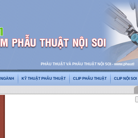
PHẪU THUẬT VÀ PHẪU THUẬT NỘI SOI - www.phauthuatnoiso
G NGÀNH
KỸ THUẬT PHẪU THUẬT
CLIP PHẪU THUẬT
CLIP NỘI SOI