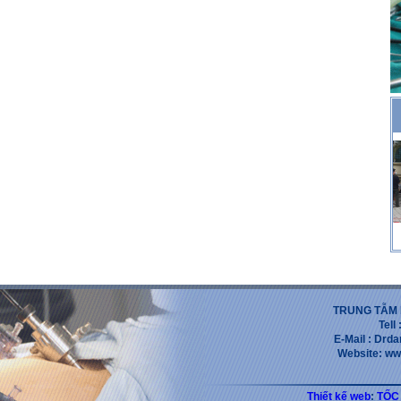
TRUNG TẪM 
Tell
E-Mail : Dr
Website: ww
Thiết kế web
:
TỐC