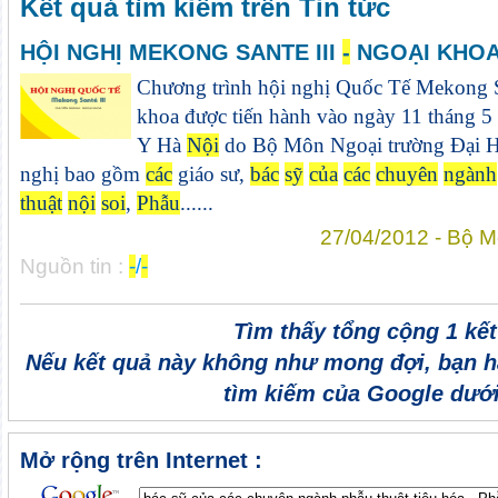
Kết quả tìm kiếm trên Tin tức
HỘI NGHỊ MEKONG SANTE III
-
NGOẠI KHO
Chương trình hội nghị Quốc Tế Mekong S
khoa được tiến hành vào ngày 11 tháng 5
Y Hà
Nội
do Bộ Môn Ngoại trường Đại 
nghị bao gồm
các
giáo sư,
bác
sỹ
của
các
chuyên
ngành
thuật
nội
soi
,
Phẫu
......
27/04/2012 - Bộ 
Nguồn tin :
-
/
-
Tìm thấy tổng cộng 1 kế
Nếu kết quả này không như mong đợi, bạn h
tìm kiếm của Google dưới
Mở rộng trên Internet :