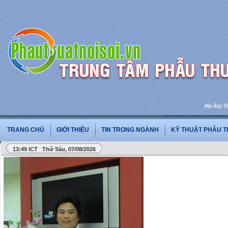
PHẪU THUẬ
TRANG CHỦ
GIỚI THIỆU
TIN TRONG NGÀNH
KỸ THUẬT PHẪU 
13:49 ICT Thứ Sáu, 07/08/2026