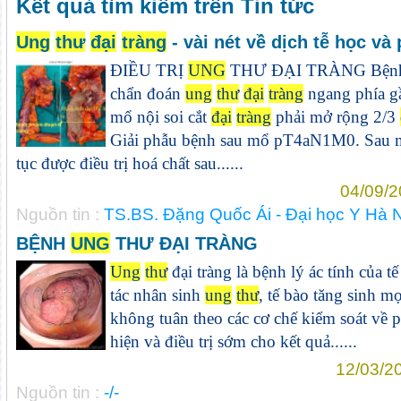
Kết quả tìm kiếm trên Tin tức
Ung
thư
đại
tràng
- vài nét về dịch tễ học và
ĐIỀU TRỊ
UNG
THƯ ĐẠI TRÀNG Bệnh n
chẩn đoán
ung
thư
đại
tràng
ngang phía g
mổ nội soi cắt
đại
tràng
phải mở rộng 2/3
Giải phẫu bệnh sau mổ pT4aN1M0. Sau m
tục được điều trị hoá chất sau......
04/09/2
Nguồn tin :
TS.BS. Đặng Quốc Ái - Đại học Y Hà 
BỆNH
UNG
THƯ ĐẠI TRÀNG
Ung
thư
đại tràng là bệnh lý ác tính của tê
tác nhân sinh
ung
thư
, tế bào tăng sinh mọ
không tuân theo các cơ chế kiểm soát về phá
hiện và điều trị sớm cho kết quả......
12/03/2
Nguồn tin :
-/-