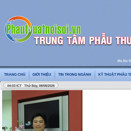
PHẪU THUẬ
TRANG CHỦ
GIỚI THIỆU
TIN TRONG NGÀNH
KỸ THUẬT PHẪU 
04:03 ICT Thứ Bảy, 08/08/2026