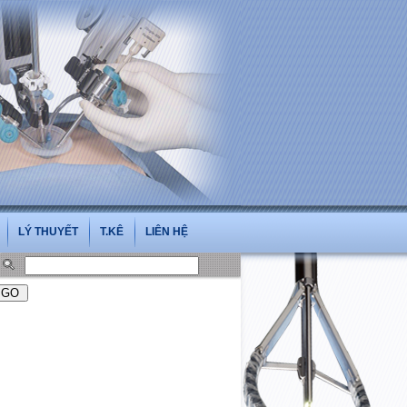
LÝ THUYẾT
T.KÊ
LIÊN HỆ