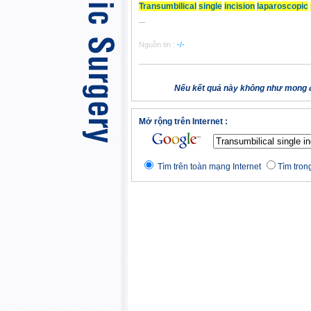
Transumbilical
single
incision
laparoscopic
...
Nguồn tin :
-/-
Nếu kết quả này không như mong đ
Mở rộng trên Internet :
Tìm trên toàn mạng Internet
Tìm trong