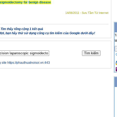
sigmoidectomy
for
benign
disease
14/06/2011 - Sưu Tầm Từ Internet
Tìm thấy tổng cộng 1 kết quả
ợi, bạn hãy thử sử dụng công cụ tìm kiếm của Google dưới đây!
T
M
 site https://phauthuatnoisoi.vn:443