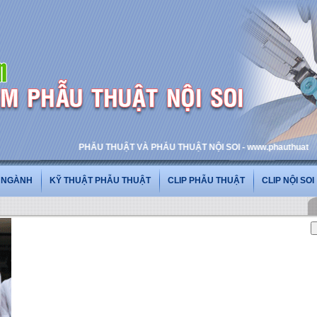
PHẪU THUẬT VÀ PHẪU THUẬT NỘI SOI - www.phauthuatnoisoi.vn
G NGÀNH
KỸ THUẬT PHẪU THUẬT
CLIP PHẪU THUẬT
CLIP NỘI SOI