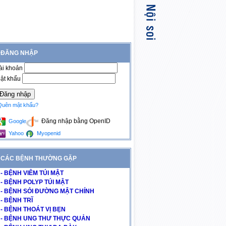
ĐĂNG NHẬP
ài khoản
ật khẩu
Quên mật khẩu?
Đăng nhập bằng OpenID
Google
Yahoo
Myopenid
CÁC BỆNH THƯỜNG GẶP
- BỆNH VIÊM TÚI MẬT
- BỆNH POLYP TÚI MẬT
- BỆNH SỎI ĐƯỜNG MẬT CHÍNH
- BỆNH TRĨ
- BỆNH THOÁT VỊ BẸN
- BỆNH UNG THƯ THỰC QUẢN