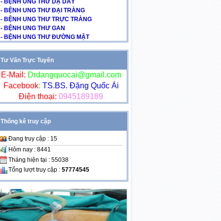
- BỆNH UNG THƯ DẠ DÀY
- BỆNH UNG THƯ ĐẠI TRÀNG
- BỆNH UNG THƯ TRỰC TRÀNG
- BỆNH UNG THƯ GAN
- BỆNH UNG THƯ ĐƯỜNG MẬT
Tư Vấn Trực Tuyến
E-Mail:
Drdangquocai@gmail.com
Facebook
:
TS.BS. Đặng Quốc Ái
Điện thoại:
0945189189
Thống kê truy cập
Đang truy cập : 15
Hôm nay : 8441
Tháng hiện tại : 55038
Tổng lượt truy cập :
57774545