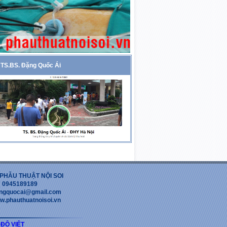
TS.BS. Đặng Quốc Ái
PHẪU THUẬT NỘI SOI
 : 0945189189
dangquocai@gmail.com
w.phauthuatnoisoi.vn
 ĐỘ VIỆT