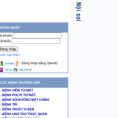
ĐĂNG NHẬP
ài khoản
ật khẩu
Quên mật khẩu?
Đăng nhập bằng OpenID
Google
Yahoo
Myopenid
CÁC BỆNH THƯỜNG GẶP
- BỆNH VIÊM TÚI MẬT
- BỆNH POLYP TÚI MẬT
- BỆNH SỎI ĐƯỜNG MẬT CHÍNH
- BỆNH TRĨ
- BỆNH THOÁT VỊ BẸN
- BỆNH UNG THƯ THỰC QUẢN