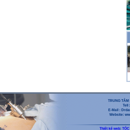
TRUNG TẪM 
Tell
E-Mail : Dr
Website: ww
Thiết kế web
:
TỐC