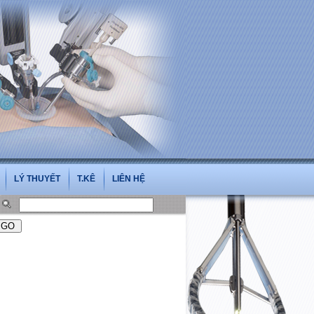
oi.vn
LÝ THUYẾT
T.KÊ
LIÊN HỆ