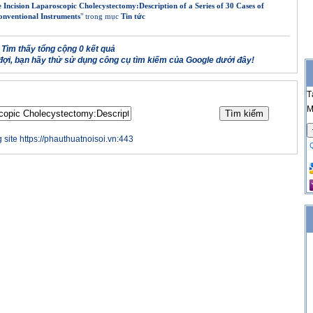
e Incision Laparoscopic Cholecystectomy:Description of a Series of 30 Cases of
nventional Instruments
" trong mục
Tin tức
Tìm thấy tổng cộng 0 kết quả
ợi, bạn hãy thử sử dụng công cụ tìm kiếm của Google dưới đây!
T
M
 site https://phauthuatnoisoi.vn:443