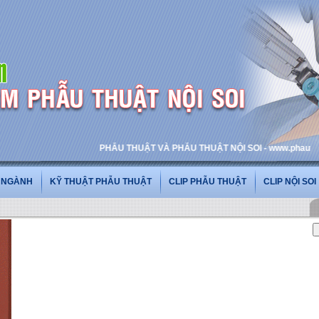
PHẪU THUẬT VÀ PHẪU THUẬT NỘI SOI - www.phauthuatnois
G NGÀNH
KỸ THUẬT PHẪU THUẬT
CLIP PHẪU THUẬT
CLIP NỘI SOI