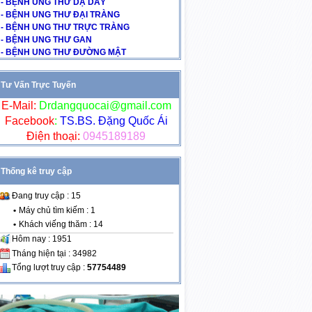
- BỆNH UNG THƯ DẠ DÀY
- BỆNH UNG THƯ ĐẠI TRÀNG
- BỆNH UNG THƯ TRỰC TRÀNG
- BỆNH UNG THƯ GAN
- BỆNH UNG THƯ ĐƯỜNG MẬT
Tư Vấn Trực Tuyến
E-Mail:
Drdangquocai@gmail.com
Facebook
:
TS.BS. Đặng Quốc Ái
Điện thoại:
0945189189
Thống kê truy cập
Đang truy cập : 15
•
Máy chủ tìm kiếm : 1
•
Khách viếng thăm : 14
Hôm nay : 1951
Tháng hiện tại : 34982
Tổng lượt truy cập :
57754489