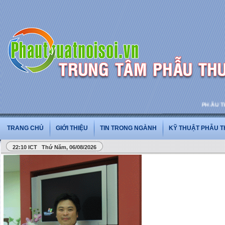
PHẪU THUẬ
TRANG CHỦ
GIỚI THIỆU
TIN TRONG NGÀNH
KỸ THUẬT PHẪU 
22:10 ICT Thứ Năm, 06/08/2026