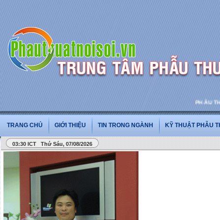
PHẪU THUẬT
TRANG CHỦ
GIỚI THIỆU
TIN TRONG NGÀNH
KỸ THUẬT PHẪU 
03:30 ICT Thứ Sáu, 07/08/2026