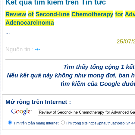
Kết quả tìm kiếm trên Tin tức
Review
of
Second-line
Chemotherapy
for
Ad
Adenocarcinoma
...
25/07/
Nguồn tin :
-/-
Tìm thấy tổng cộng 1 kế
Nếu kết quả này không như mong đợi, bạn h
tìm kiếm của Google dưới
Mở rộng trên Internet :
Tìm trên toàn mạng Internet
Tìm trong site https://phauthuatnoisoi.vn:4