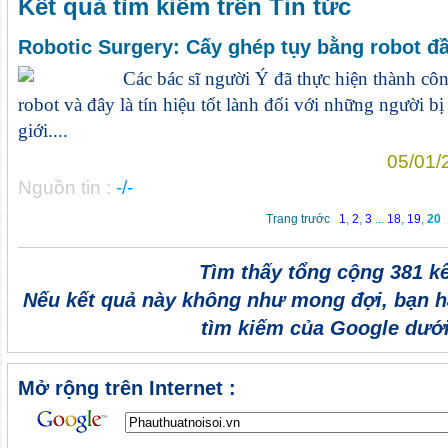
Kết quả tìm kiếm trên Tin tức
Robotic Surgery: Cấy ghép tụy bằng robot đầu
Các bác sĩ người Ý đã thực hiện thành cô
robot và đây là tín hiệu tốt lành đối với những người b
giới....
05/01/
Nguồn tin :
-/-
Trang trước
1
,
2
,
3
...
18
,
19
,
20
Tìm thấy tổng cộng 381 k
Nếu kết quả này không như mong đợi, bạn h
tìm kiếm của Google dưới
Mở rộng trên Internet :