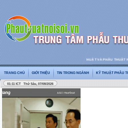
PHẪU THUẬT VÀ PHẪU THUẬT NỘI SO
TRANG CHỦ
GIỚI THIỆU
TIN TRONG NGÀNH
KỸ THUẬT PHẪU 
01:11 ICT Thứ Sáu, 07/08/2026