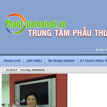
PHẪU THUẬT
TRANG CHỦ
GIỚI THIỆU
TIN TRONG NGÀNH
KỸ THUẬT PHẪU 
01:20 ICT Thứ Bảy, 08/08/2026