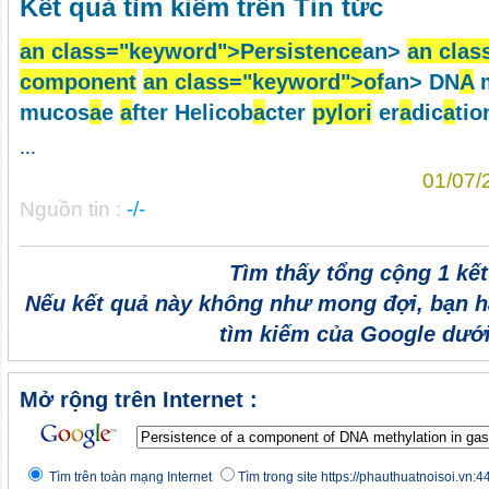
Kết quả tìm kiếm trên Tin tức
an cl
a
ss="keyword">Persistence
an>
an cl
a
s
component
an cl
a
ss="keyword">
of
an> DN
A
m
mucos
a
e
a
fter Helicob
a
cter
pylori
er
a
dic
a
tio
...
01/07/
Nguồn tin :
-/-
Tìm thấy tổng cộng 1 kế
Nếu kết quả này không như mong đợi, bạn h
tìm kiếm của Google dưới
Mở rộng trên Internet :
Tìm trên toàn mạng Internet
Tìm trong site https://phauthuatnoisoi.vn:4