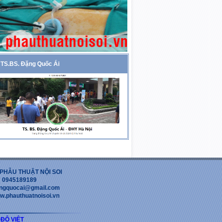
TS.BS. Đặng Quốc Ái
PHẪU THUẬT NỘI SOI
 : 0945189189
dangquocai@gmail.com
w.phauthuatnoisoi.vn
 ĐỘ VIỆT