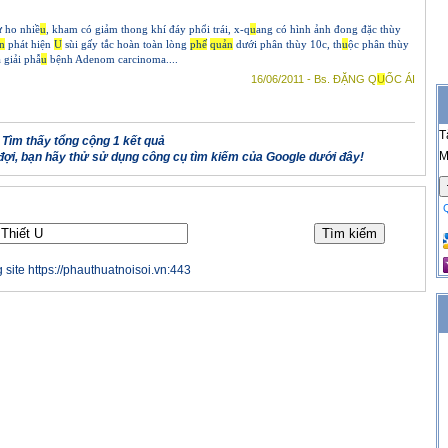
sử ho nhiề
u
, kham có giảm thong khí đáy phổi trái, x-q
u
ang có hình ảnh đong đặc thùy
n
phát hiện
U
sùi gấy tắc hoàn toàn lòng
phế
q
u
ản
dưới phân thùy 10c, th
u
ộc phân thùy
 giải phẫ
u
bệnh Adenom carcinoma....
16/06/2011 - Bs. ĐẶNG Q
U
ỐC ÁI
T
Tìm thấy tổng cộng 1 kết quả
M
ợi, bạn hãy thử sử dụng công cụ tìm kiếm của Google dưới đây!
 site https://phauthuatnoisoi.vn:443