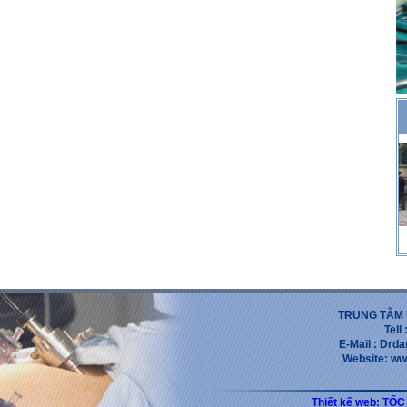
TRUNG TẪM 
Tell
E-Mail : Dr
Website: ww
Thiết kế web
:
TỐC