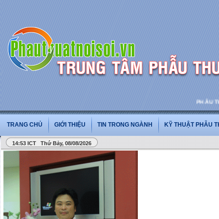
PHẪU THUẬ
TRANG CHỦ
GIỚI THIỆU
TIN TRONG NGÀNH
KỸ THUẬT PHẪU 
14:53 ICT Thứ Bảy, 08/08/2026