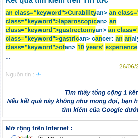
Kết quả tìm kiếm trên Tin tức
an class="keyword">Curability
an>
an class
class="keyword">laparoscopic
an>
an
class="keyword">gastrectomy
an>
an class=
class="keyword">gastric
an> c
an
cer:
an
an
al
class="keyword">
of
an>
10
years’
experience
...
26/06/
Nguồn tin :
-/-
Tìm thấy tổng cộng 1 kế
Nếu kết quả này không như mong đợi, bạn h
tìm kiếm của Google dưới
Mở rộng trên Internet :