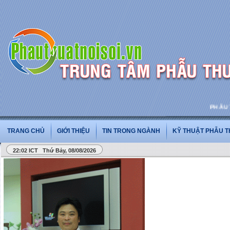
PHẪU THU
TRANG CHỦ
GIỚI THIỆU
TIN TRONG NGÀNH
KỸ THUẬT PHẪU 
22:02 ICT Thứ Bảy, 08/08/2026