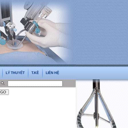
.vn
LÝ THUYẾT
T.KÊ
LIÊN HỆ