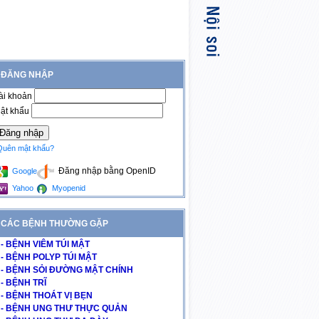
ĐĂNG NHẬP
ài khoản
ật khẩu
Quên mật khẩu?
Đăng nhập bằng OpenID
Google
Yahoo
Myopenid
CÁC BỆNH THƯỜNG GẶP
- BỆNH VIÊM TÚI MẬT
- BỆNH POLYP TÚI MẬT
- BỆNH SỎI ĐƯỜNG MẬT CHÍNH
- BỆNH TRĨ
- BỆNH THOÁT VỊ BẸN
- BỆNH UNG THƯ THỰC QUẢN