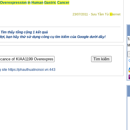
Overexpression
in
Human
Gastric
Cancer
23/07/2011 - Sưu Tầm Từ
In
ternet
Tìm thấy tổng cộng 1 kết quả
ợi, bạn hãy thử sử dụng công cụ tìm kiếm của Google dưới đây!
T
M
 site https://phauthuatnoisoi.vn:443