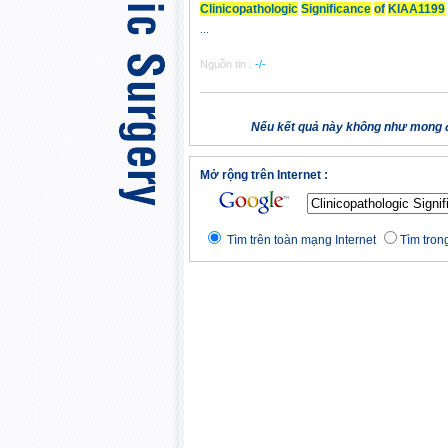
Cl
in
icopathologic
Significance
of
KIAA1199
...
Nguồn tin :
-/-
Nếu kết quả này không như mong đ
Mở rộng trên Internet :
Tìm trên toàn mạng Internet
Tìm trong