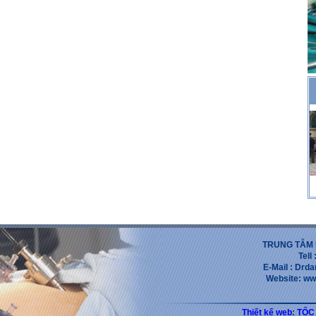
TRUNG TẪM 
Tell
E-Mail : Dr
Website: ww
Thiết kế web
:
TỐC