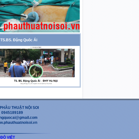
TS.BS. Đặng Quốc Ái
PHẪU THUẬT NỘI SOI
 : 0945189189
dangquocai@gmail.com
w.phauthuatnoisoi.vn
 ĐỘ VIỆT