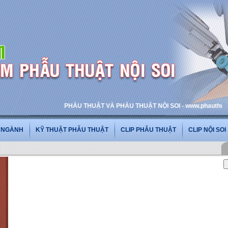
PHẪU THUẬT VÀ PHẪU THUẬT NỘI SOI - www.phauthuatnoisoi
G NGÀNH
KỸ THUẬT PHẪU THUẬT
CLIP PHẪU THUẬT
CLIP NỘI SOI