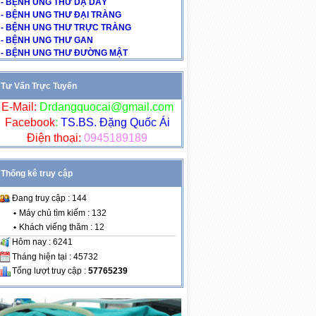
- BỆNH UNG THƯ DẠ DÀY
- BỆNH UNG THƯ ĐẠI TRÀNG
- BỆNH UNG THƯ TRỰC TRÀNG
- BỆNH UNG THƯ GAN
- BỆNH UNG THƯ ĐƯỜNG MẬT
Tư Vấn Trực Tuyến
E-Mail:
Drdangquocai@gmail.com
Facebook
:
TS.BS. Đặng Quốc Ái
Điện thoại:
0945189189
Thống kê truy cập
Đang truy cập : 144
•
Máy chủ tìm kiếm : 132
•
Khách viếng thăm : 12
Hôm nay : 6241
Tháng hiện tại : 45732
Tổng lượt truy cập :
57765239