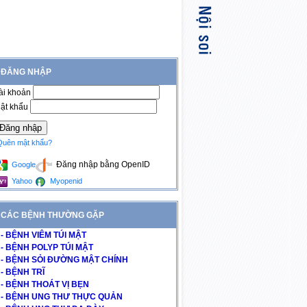
ĐĂNG NHẬP
ài khoản
ật khẩu
Quên mật khẩu?
Đăng nhập bằng OpenID
Google
Yahoo
Myopenid
CÁC BỆNH THƯỜNG GẶP
- BỆNH VIÊM TÚI MẬT
- BỆNH POLYP TÚI MẬT
- BỆNH SỎI ĐƯỜNG MẬT CHÍNH
- BỆNH TRĨ
- BỆNH THOÁT VỊ BẸN
- BỆNH UNG THƯ THỰC QUẢN