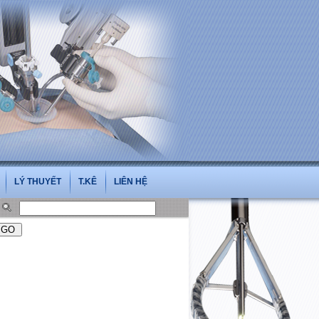
i.vn
LÝ THUYẾT
T.KÊ
LIÊN HỆ