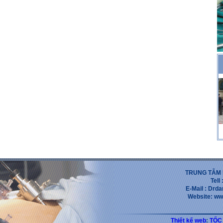
TRUNG TẪM 
Tell
E-Mail : Dr
Website: ww
Thiết kế web
:
TỐC