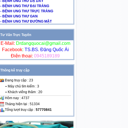
- BỆNH UNG THƯ DẠ DÀY
- BỆNH UNG THƯ ĐẠI TRÀNG
- BỆNH UNG THƯ TRỰC TRÀNG
- BỆNH UNG THƯ GAN
- BỆNH UNG THƯ ĐƯỜNG MẬT
Tư Vấn Trực Tuyến
E-Mail:
Drdangquocai@gmail.com
Facebook
:
TS.BS. Đặng Quốc Ái
Điện thoại:
0945189189
Thống kê truy cập
Đang truy cập : 23
•
Máy chủ tìm kiếm : 3
•
Khách viếng thăm : 20
Hôm nay : 4737
Tháng hiện tại : 51334
Tổng lượt truy cập :
57770841