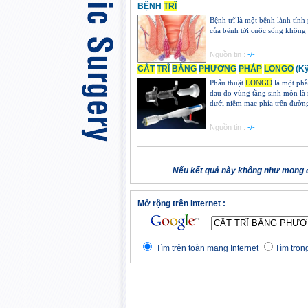
BỆNH
TRĨ
Bệnh trĩ là một bệnh lành tín
của bệnh tới cuộc sống không
Nguồn tin :
-/-
CẮT
TRĨ
BẰNG
PHƯƠNG
PHÁP
LONGO
(Kỹ
Phẫu thuật
LONGO
là một phẫu
đau do vùng tầng sinh môn là 
dưới niêm mạc phía trên đường 
Nguồn tin :
-/-
Nếu kết quả này không như mong đ
Mở rộng trên Internet :
Tìm trên toàn mạng Internet
Tìm trong