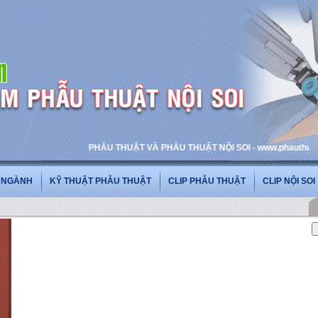
PHẪU THUẬT VÀ PHẪU THUẬT NỘI SOI - www.phauthuatnoiso
G NGÀNH
KỸ THUẬT PHẪU THUẬT
CLIP PHẪU THUẬT
CLIP NỘI SOI