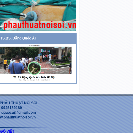
TS.BS. Đặng Quốc Ái
PHẪU THUẬT NỘI SOI
 : 0945189189
dangquocai@gmail.com
w.phauthuatnoisoi.vn
 ĐỘ VIỆT