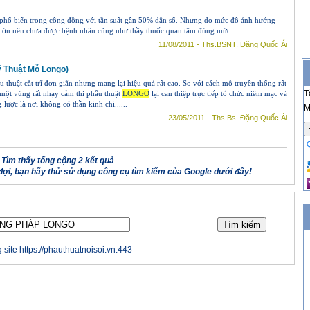
h phổ biến trong cộng đồng với tần suất gần 50% dân số. Nhưng do mức độ ảnh hưởng
 lớn nên chưa được bệnh nhân cũng như thầy thuốc quan tâm đúng mức....
11/08/2011 - Ths.BSNT. Đặng Quốc Ái
 Thuật Mỗ Longo)
 thuật cắt trĩ đơn giãn nhưng mang lại hiệu quả rất cao. So với cách mỗ truyền thống rất
T
một vùng rất nhạy cảm thi phẫu thuật
LONGO
lại can thiệp trực tiếp tổ chức niêm mạc và
lược là nơi không có thần kinh chi......
M
23/05/2011 - Ths.Bs. Đặng Quốc Ái
Tìm thấy tổng cộng 2 kết quả
ợi, bạn hãy thử sử dụng công cụ tìm kiếm của Google dưới đây!
 site https://phauthuatnoisoi.vn:443