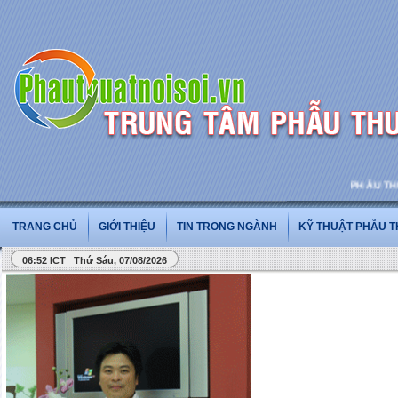
PHẪU THUẬT 
TRANG CHỦ
GIỚI THIỆU
TIN TRONG NGÀNH
KỸ THUẬT PHẪU 
06:52 ICT Thứ Sáu, 07/08/2026