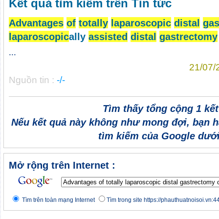
Kết quả tìm kiếm trên Tin tức
Advantages
of
totally
laparoscopic
distal
gas
laparoscopic
ally
assisted
distal
gastrectomy
...
21/07/
Nguồn tin :
-/-
Tìm thấy tổng cộng 1 kế
Nếu kết quả này không như mong đợi, bạn h
tìm kiếm của Google dưới
Mở rộng trên Internet :
Tìm trên toàn mạng Internet
Tìm trong site https://phauthuatnoisoi.vn:4