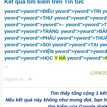
Kết quả tìm kiếm trên Tin tức
y
word">
y
word">ĐIỀU
y
word">
y
word">TRỊ
y
y
word">
y
word">THƯ
y
word">
y
word">
y
word
y
word">
y
word">
y
word">–
y
word">
y
word">
y
word">
y
word">TRÀNG
y
word">
y
word">BẰ
y
word">
y
word">PHẪU
y
word">
y
word">THU
y
word">
y
word">SOI
y
word">
y
word">TẠI
y
w
y
word">
y
word">VIỆN
y
word">
y
word">
y
word
y
word">
y
word">HỌC
Y
HÀ
y
word">
y
word">
...
12/08/2
Nguồn tin :
-/-
Tìm thấy tổng cộng 1 kế
Nếu kết quả này không như mong đợi, bạn h
tìm kiếm của Google dưới