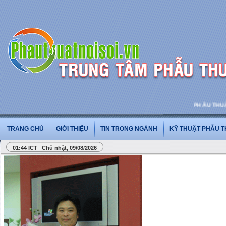
PHẪU THUẬT VÀ
TRANG CHỦ
GIỚI THIỆU
TIN TRONG NGÀNH
KỸ THUẬT PHẪU 
01:44 ICT Chủ nhật, 09/08/2026