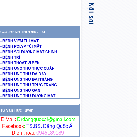
CÁC BỆNH THƯỜNG GẶP
- BỆNH VIÊM TÚI MẬT
- BỆNH POLYP TÚI MẬT
- BỆNH SỎI ĐƯỜNG MẬT CHÍNH
- BỆNH TRĨ
- BỆNH THOÁT VỊ BẸN
- BỆNH UNG THƯ THỰC QUẢN
- BỆNH UNG THƯ DẠ DÀY
- BỆNH UNG THƯ ĐẠI TRÀNG
- BỆNH UNG THƯ TRỰC TRÀNG
- BỆNH UNG THƯ GAN
- BỆNH UNG THƯ ĐƯỜNG MẬT
Tư Vấn Trực Tuyến
E-Mail:
Drdangquocai@gmail.com
Facebook
:
TS.BS. Đặng Quốc Ái
Điện thoại:
0945189189