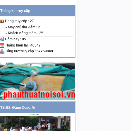
Thống kê truy cập
Đang truy cập : 27
•
Máy chủ tìm kiếm : 2
•
Khách viếng thăm : 25
Hôm nay : 851
Tháng hiện tại : 40342
Tổng lượt truy cập :
57759849
TS.BS. Đặng Quốc Ái