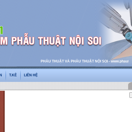
PHẪU THUẬT VÀ PHẪU THUẬT NỘI SOI - www.phauthuatnois
N
T.KÊ
LIÊN HỆ