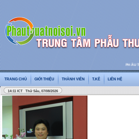
PHẪU THUẬ
TRANG CHỦ
GIỚI THIỆU
THÀNH VIÊN
T.KÊ
LIÊN HỆ
14:11 ICT Thứ Sáu, 07/08/2026