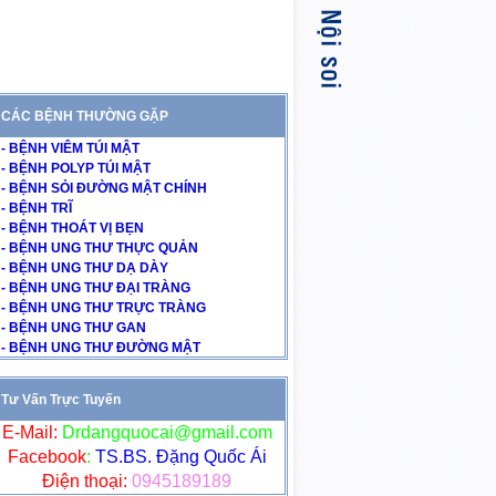
CÁC BỆNH THƯỜNG GẶP
- BỆNH VIÊM TÚI MẬT
- BỆNH POLYP TÚI MẬT
- BỆNH SỎI ĐƯỜNG MẬT CHÍNH
- BỆNH TRĨ
- BỆNH THOÁT VỊ BẸN
- BỆNH UNG THƯ THỰC QUẢN
- BỆNH UNG THƯ DẠ DÀY
- BỆNH UNG THƯ ĐẠI TRÀNG
- BỆNH UNG THƯ TRỰC TRÀNG
- BỆNH UNG THƯ GAN
- BỆNH UNG THƯ ĐƯỜNG MẬT
Tư Vấn Trực Tuyến
E-Mail:
Drdangquocai@gmail.com
Facebook
:
TS.BS. Đặng Quốc Ái
Điện thoại:
0945189189