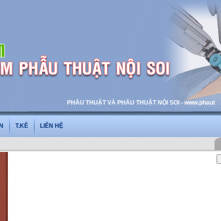
PHẪU THUẬT VÀ PHẪU THUẬT NỘI SOI - www.phauthuatnoiso
N
T.KÊ
LIÊN HỆ