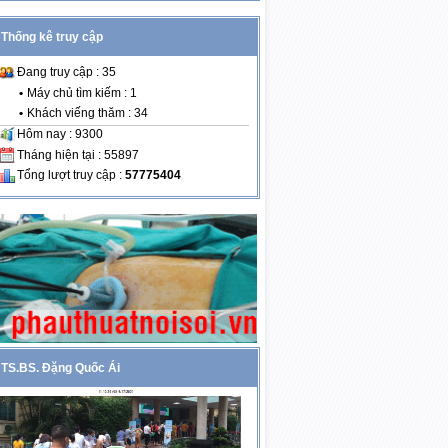
Thống kê truy cập
Đang truy cập : 35
•
Máy chủ tìm kiếm : 1
•
Khách viếng thăm : 34
Hôm nay : 9300
Tháng hiện tại : 55897
Tổng lượt truy cập :
57775404
TS.BS. Đặng Quốc Ái