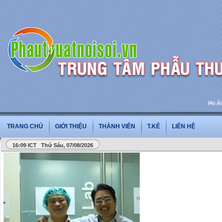
PHẪU T
TRANG CHỦ
GIỚI THIỆU
THÀNH VIÊN
T.KÊ
LIÊN HỆ
16:09 ICT Thứ Sáu, 07/08/2026