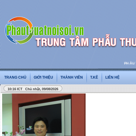
PHẪU THU
TRANG CHỦ
GIỚI THIỆU
THÀNH VIÊN
T.KÊ
LIÊN HỆ
10:16 ICT Chủ nhật, 09/08/2026