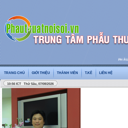
PHẪU TH
TRANG CHỦ
GIỚI THIỆU
THÀNH VIÊN
T.KÊ
LIÊN HỆ
10:56 ICT Thứ Sáu, 07/08/2026