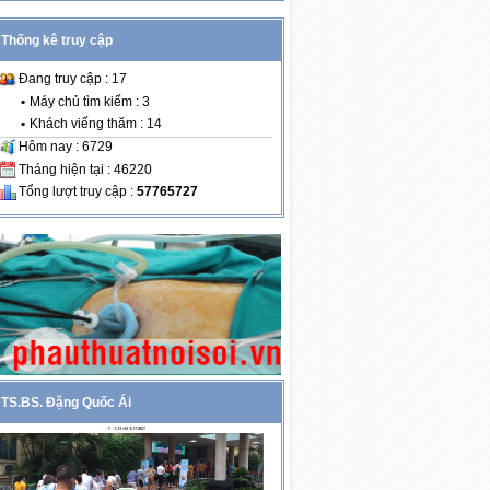
Thống kê truy cập
Đang truy cập : 17
•
Máy chủ tìm kiếm : 3
•
Khách viếng thăm : 14
Hôm nay : 6729
Tháng hiện tại : 46220
Tổng lượt truy cập :
57765727
TS.BS. Đặng Quốc Ái