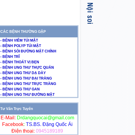
CÁC BỆNH THƯỜNG GẶP
- BỆNH VIÊM TÚI MẬT
- BỆNH POLYP TÚI MẬT
- BỆNH SỎI ĐƯỜNG MẬT CHÍNH
- BỆNH TRĨ
- BỆNH THOÁT VỊ BẸN
- BỆNH UNG THƯ THỰC QUẢN
- BỆNH UNG THƯ DẠ DÀY
- BỆNH UNG THƯ ĐẠI TRÀNG
- BỆNH UNG THƯ TRỰC TRÀNG
- BỆNH UNG THƯ GAN
- BỆNH UNG THƯ ĐƯỜNG MẬT
Tư Vấn Trực Tuyến
E-Mail:
Drdangquocai@gmail.com
Facebook
:
TS.BS. Đặng Quốc Ái
Điện thoại:
0945189189