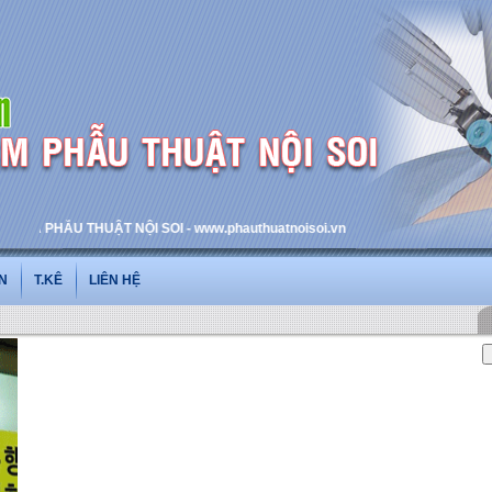
PHẪU THUẬT NỘI SOI - www.phauthuatnoisoi.vn
N
T.KÊ
LIÊN HỆ