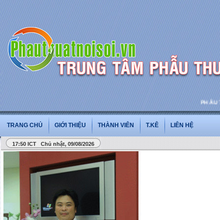
PHẪU THU
TRANG CHỦ
GIỚI THIỆU
THÀNH VIÊN
T.KÊ
LIÊN HỆ
17:50 ICT Chủ nhật, 09/08/2026