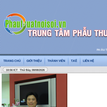
PHẪU THUẬ
TRANG CHỦ
GIỚI THIỆU
THÀNH VIÊN
T.KÊ
LIÊN HỆ
10:56 ICT Thứ Bảy, 08/08/2026