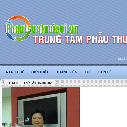
PHẪU TH
TRANG CHỦ
GIỚI THIỆU
THÀNH VIÊN
T.KÊ
LIÊN HỆ
14:14 ICT Thứ Sáu, 07/08/2026