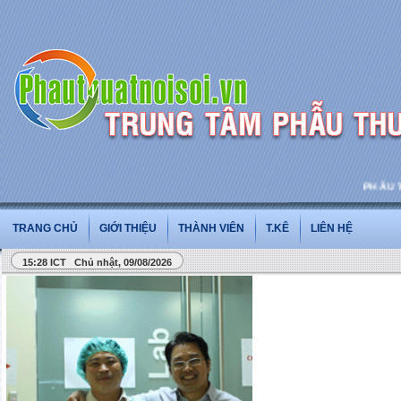
PHẪU THUẬ
TRANG CHỦ
GIỚI THIỆU
THÀNH VIÊN
T.KÊ
LIÊN HỆ
15:28 ICT Chủ nhật, 09/08/2026