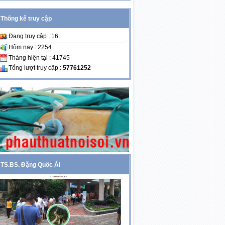
Thống kê truy cập
Đang truy cập : 16
Hôm nay : 2254
Tháng hiện tại : 41745
Tổng lượt truy cập :
57761252
TS.BS. Đặng Quốc Ái