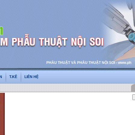
PHẪU THUẬT VÀ PHẪU THUẬT NỘI SOI - www.phauthuatno
N
T.KÊ
LIÊN HỆ