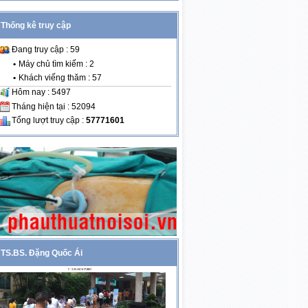
Thống kê truy cập
Đang truy cập : 59
•
Máy chủ tìm kiếm : 2
•
Khách viếng thăm : 57
Hôm nay : 5497
Tháng hiện tại : 52094
Tổng lượt truy cập :
57771601
TS.BS. Đặng Quốc Ái