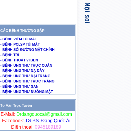
CÁC BỆNH THƯỜNG GẶP
- BỆNH VIÊM TÚI MẬT
- BỆNH POLYP TÚI MẬT
- BỆNH SỎI ĐƯỜNG MẬT CHÍNH
- BỆNH TRĨ
- BỆNH THOÁT VỊ BẸN
- BỆNH UNG THƯ THỰC QUẢN
- BỆNH UNG THƯ DẠ DÀY
- BỆNH UNG THƯ ĐẠI TRÀNG
- BỆNH UNG THƯ TRỰC TRÀNG
- BỆNH UNG THƯ GAN
- BỆNH UNG THƯ ĐƯỜNG MẬT
Tư Vấn Trực Tuyến
E-Mail:
Drdangquocai@gmail.com
Facebook
:
TS.BS. Đặng Quốc Ái
Điện thoại:
0945189189