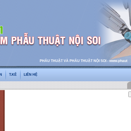
PHẪU THUẬT VÀ PHẪU THUẬT NỘI SOI - www.phauthuatnoiso
N
T.KÊ
LIÊN HỆ