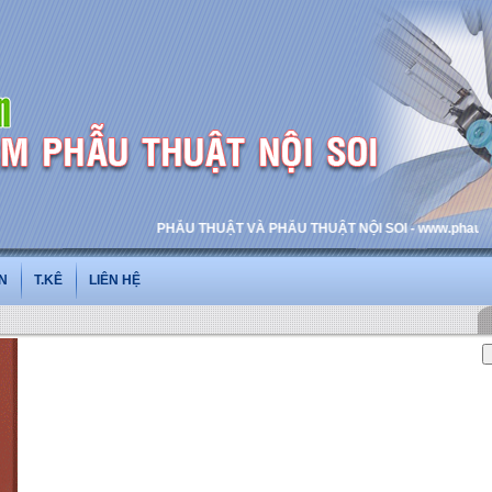
PHẪU THUẬT VÀ PHẪU THUẬT NỘI SOI - www.phauthuatnois
N
T.KÊ
LIÊN HỆ