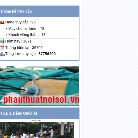
Thống kê truy cập
Đang truy cập : 95
•
Máy chủ tìm kiếm : 78
•
Khách viếng thăm : 17
Hôm nay : 3671
Tháng hiện tại : 36702
Tổng lượt truy cập :
57756209
TS.BS. Đặng Quốc Ái