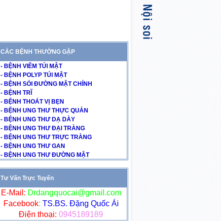
CÁC BỆNH THƯỜNG GẶP
- BỆNH VIÊM TÚI MẬT
- BỆNH POLYP TÚI MẬT
- BỆNH SỎI ĐƯỜNG MẬT CHÍNH
- BỆNH TRĨ
- BỆNH THOÁT VỊ BẸN
- BỆNH UNG THƯ THỰC QUẢN
- BỆNH UNG THƯ DẠ DÀY
- BỆNH UNG THƯ ĐẠI TRÀNG
- BỆNH UNG THƯ TRỰC TRÀNG
- BỆNH UNG THƯ GAN
- BỆNH UNG THƯ ĐƯỜNG MẬT
Tư Vấn Trực Tuyến
E-Mail:
Drdangquocai@gmail.com
Facebook
:
TS.BS. Đặng Quốc Ái
Điện thoại:
0945189189