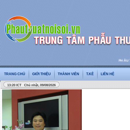
PHẪU THU
TRANG CHỦ
GIỚI THIỆU
THÀNH VIÊN
T.KÊ
LIÊN HỆ
13:20 ICT Chủ nhật, 09/08/2026