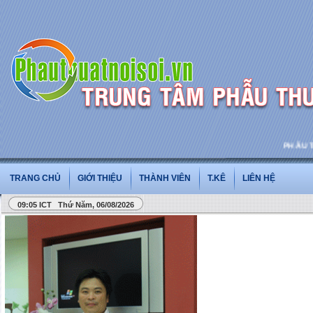
PHẪU THUẬ
TRANG CHỦ
GIỚI THIỆU
THÀNH VIÊN
T.KÊ
LIÊN HỆ
09:05 ICT Thứ Năm, 06/08/2026