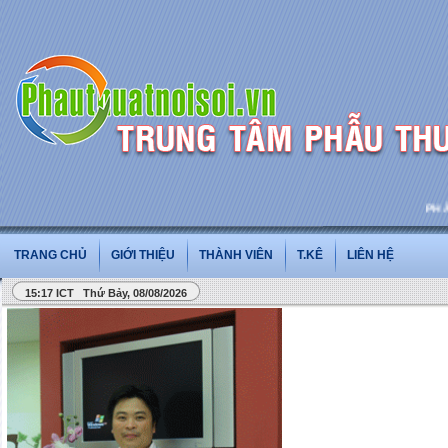
PHẪU T
TRANG CHỦ
GIỚI THIỆU
THÀNH VIÊN
T.KÊ
LIÊN HỆ
15:17 ICT Thứ Bảy, 08/08/2026