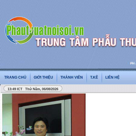
PHẪU 
TRANG CHỦ
GIỚI THIỆU
THÀNH VIÊN
T.KÊ
LIÊN HỆ
13:49 ICT Thứ Năm, 06/08/2026