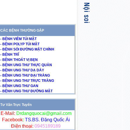
CÁC BỆNH THƯỜNG GẶP
- BỆNH VIÊM TÚI MẬT
- BỆNH POLYP TÚI MẬT
- BỆNH SỎI ĐƯỜNG MẬT CHÍNH
- BỆNH TRĨ
- BỆNH THOÁT VỊ BẸN
- BỆNH UNG THƯ THỰC QUẢN
- BỆNH UNG THƯ DẠ DÀY
- BỆNH UNG THƯ ĐẠI TRÀNG
- BỆNH UNG THƯ TRỰC TRÀNG
- BỆNH UNG THƯ GAN
- BỆNH UNG THƯ ĐƯỜNG MẬT
Tư Vấn Trực Tuyến
E-Mail:
Drdangquocai@gmail.com
Facebook
:
TS.BS. Đặng Quốc Ái
Điện thoại:
0945189189