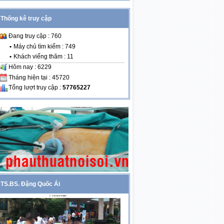
Thống kê truy cập
Đang truy cập : 760
•
Máy chủ tìm kiếm : 749
•
Khách viếng thăm : 11
Hôm nay : 6229
Tháng hiện tại : 45720
Tổng lượt truy cập :
57765227
TS.BS. Đặng Quốc Ái