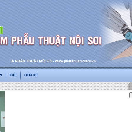
VÀ PHẪU THUẬT NỘI SOI - www.phauthuatnoisoi.vn
N
T.KÊ
LIÊN HỆ