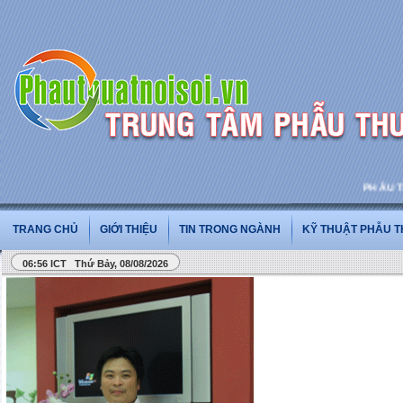
PHẪU THUẬ
TRANG CHỦ
GIỚI THIỆU
TIN TRONG NGÀNH
KỸ THUẬT PHẪU 
06:56 ICT Thứ Bảy, 08/08/2026