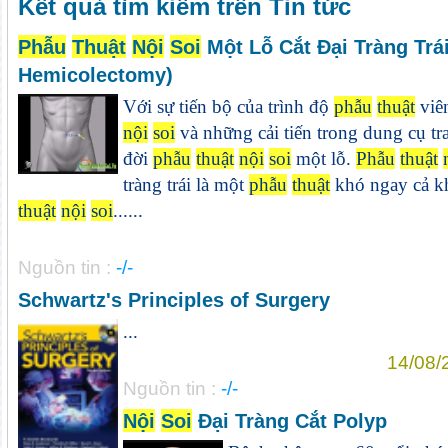
Kết quả tìm kiếm trên Tin tức
Phẫu
Thuật
Nội
Soi
Một Lỗ Cắt Đại Tràng Trái
Hemicolectomy)
Với sự tiến bộ của trình độ
phẫu
thuật
viên
nội
soi
và những cải tiến trong dung cụ tra
đời
phẫu
thuật
nội
soi
một lỗ.
Phẫu
thuật
tràng trái là một
phẫu
thuật
khó ngay cả kh
thuật
nội
soi
......
Nguồn tin :
-/-
Schwartz's Principles of Surgery
...
14/08/
Nguồn tin :
-/-
Nội
Soi
Đại Tràng Cắt Polyp