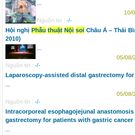
...
10/0
Nguồn tin :
-/-
Hội nghị
Phẫu
thuật
Nội
soi
Châu Á – Thái B
2010)
...
05/08/
Nguồn tin :
-/-
Laparoscopy-assisted distal gastrectomy for 
...
05/08/
Nguồn tin :
-/-
Intracorporeal esophagojejunal anastomosis a
gastrectomy for patients with gastric cancer
...