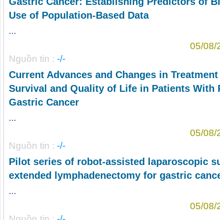
Gastric Cancer: Establishing Predictors of B
Use of Population-Based Data
...
05/08/
Nguồn tin :
-/-
Current Advances and Changes in Treatment
Survival and Quality of Life in Patients With 
Gastric Cancer
...
05/08/
Nguồn tin :
-/-
Pilot series of robot-assisted laparoscopic 
extended lymphadenectomy for gastric canc
...
05/08/
Nguồn tin :
-/-