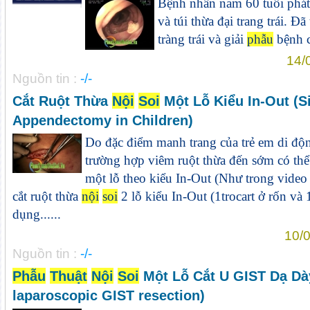
Bệnh nhân nam 60 tuổi phát 
và túi thừa đại trang trái. Đã
tràng trái và giải
phẫu
bệnh c
14/
Nguồn tin :
-/-
Cắt Ruột Thừa
Nội
Soi
Một Lỗ Kiểu In-Out (S
Appendectomy in Children)
Do đặc điểm manh trang của trẻ em di độ
trường hợp viêm ruột thừa đến sớm có thể 
một lỗ theo kiểu In-Out (Như trong video
cắt ruột thừa
nội
soi
2 lỗ kiểu In-Out (1trocart ở rốn và 
dụng......
10/0
Nguồn tin :
-/-
Phẫu
Thuật
Nội
Soi
Một Lỗ Cắt U GIST Dạ Dày
laparoscopic GIST resection)