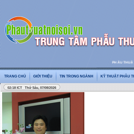
PHẪU THUẬT VÀ PHẪ
TRANG CHỦ
GIỚI THIỆU
TIN TRONG NGÀNH
KỸ THUẬT PHẪU 
02:18 ICT Thứ Sáu, 07/08/2026