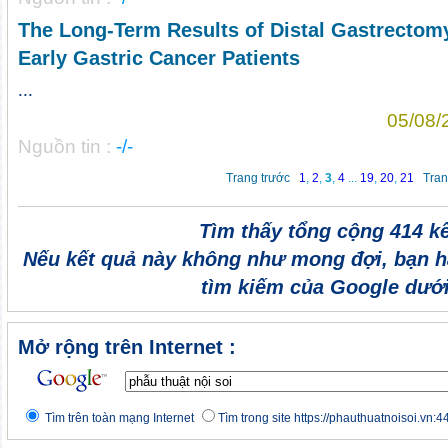
The Long-Term Results of Distal Gastrectom
Early Gastric Cancer Patients
...
05/08/
Nguồn tin :
-/-
Trang trước
1
,
2
,
3
,
4
...
19
,
20
,
21
Tran
Tìm thấy tổng cộng 414 k
Nếu kết quả này không như mong đợi, bạn h
tìm kiếm của Google dưới
Mở rộng trên Internet :
Tìm trên toàn mạng Internet
Tìm trong site https://phauthuatnoisoi.vn:4