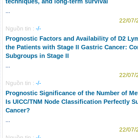
techniques, and long-term survival
...
22/07/
Nguồn tin :
-/-
Prognostic Factors and Availability of D2 Ly
the Patients with Stage II Gastric Cancer: C
Subgroups in Stage II
...
22/07/
Nguồn tin :
-/-
Prognostic Significance of the Number of M
Is UICC/TNM Node Classification Perfectly Su
Cancer?
...
22/07/
Nguồn tin :
-/-