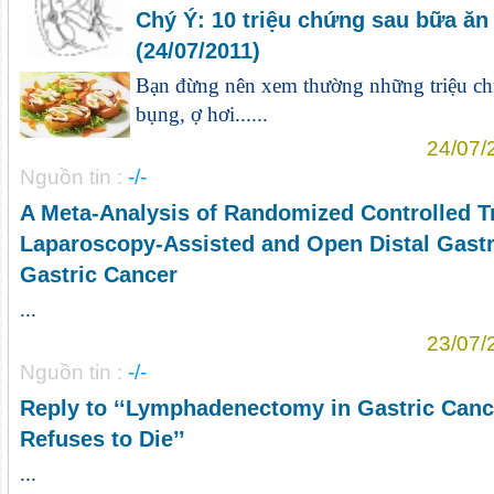
Chý Ý: 10 triệu chứng sau bữa ăn 
(24/07/2011)
Bạn đừng nên xem thường những triệu ch
bụng, ợ hơi......
24/07/
Nguồn tin :
-/-
A Meta-Analysis of Randomized Controlled T
Laparoscopy-Assisted and Open Distal Gastr
Gastric Cancer
...
23/07/
Nguồn tin :
-/-
Reply to ‘‘Lymphadenectomy in Gastric Canc
Refuses to Die’’
...