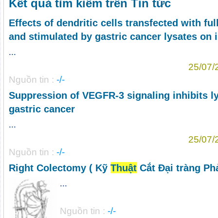
Kết quả tìm kiếm trên Tin tức
Effects of dendritic cells transfected with fu
and stimulated by gastric cancer lysates o
...
25/07/
Nguồn tin :
-/-
Suppression of VEGFR-3 signaling inhibits 
gastric cancer
...
25/07/
Nguồn tin :
-/-
Right Colectomy ( Kỹ
Thuật
Cắt Đại tràng Phả
...
Nguồn tin :
-/-