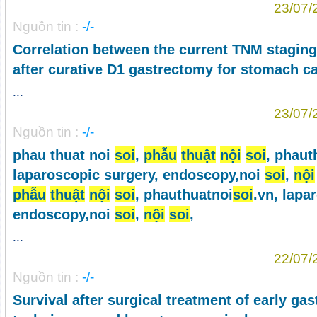
23/07/
Nguồn tin :
-/-
Correlation between the current TNM staging
after curative D1 gastrectomy for stomach c
...
23/07/
Nguồn tin :
-/-
phau thuat noi
soi
,
phẫu
thuật
nội
soi
, phaut
laparoscopic surgery, endoscopy,noi
soi
,
nội
phẫu
thuật
nội
soi
, phauthuatnoi
soi
.vn, lapa
endoscopy,noi
soi
,
nội
soi
,
...
22/07/
Nguồn tin :
-/-
Survival after surgical treatment of early gas