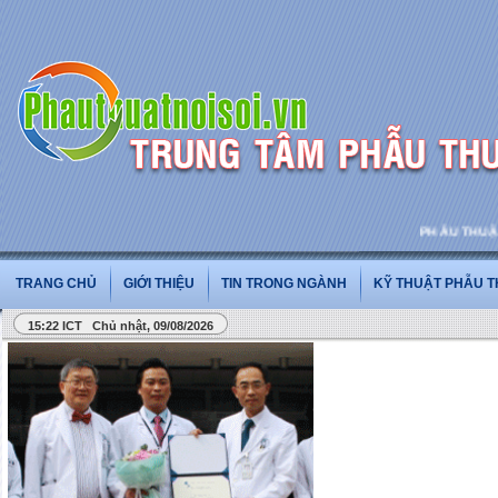
PHẪU THUẬT VÀ PH
TRANG CHỦ
GIỚI THIỆU
TIN TRONG NGÀNH
KỸ THUẬT PHẪU 
15:22 ICT Chủ nhật, 09/08/2026