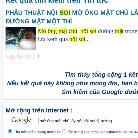
Kết quả tìm kiếm trên Tin tức
PHẪU THUẬT NỘI
SOI
MỞ ỐNG MẬT CHỦ LẤY
ĐƯỜNG MẬT MỘT THÌ
Mở
ống
mật
chủ
,
nội
soi
đường
mật
trong
lưu kerh qua
nội
soi
...
Nguồn tin :
-/-
Tìm thấy tổng cộng 1 kế
Nếu kết quả này không như mong đợi, bạn h
tìm kiếm của Google dưới
Mở rộng trên Internet :
Tìm trên toàn mạng Internet
Tìm trong site https://phauthuatnoisoi.vn:4