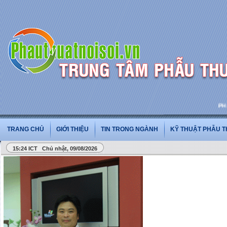
PHẪU 
TRANG CHỦ
GIỚI THIỆU
TIN TRONG NGÀNH
KỸ THUẬT PHẪU 
15:24 ICT Chủ nhật, 09/08/2026