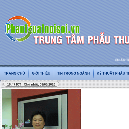
PHẪU THUẬT
TRANG CHỦ
GIỚI THIỆU
TIN TRONG NGÀNH
KỸ THUẬT PHẪU 
18:47 ICT Chủ nhật, 09/08/2026