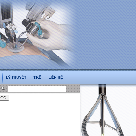
.vn
LÝ THUYẾT
T.KÊ
LIÊN HỆ