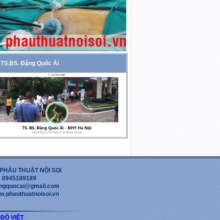
TS.BS. Đặng Quốc Ái
PHẪU THUẬT NỘI SOI
 : 0945189189
dangquocai@gmail.com
w.phauthuatnoisoi.vn
 ĐỘ VIỆT