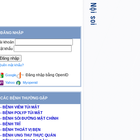
ĐĂNG NHẬP
ài khoản
ật khẩu
Quên mật khẩu?
Đăng nhập bằng OpenID
Google
Yahoo
Myopenid
CÁC BỆNH THƯỜNG GẶP
- BỆNH VIÊM TÚI MẬT
- BỆNH POLYP TÚI MẬT
- BỆNH SỎI ĐƯỜNG MẬT CHÍNH
- BỆNH TRĨ
- BỆNH THOÁT VỊ BẸN
- BỆNH UNG THƯ THỰC QUẢN