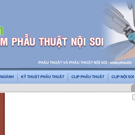
PHẪU THUẬT VÀ PHẪU THUẬT NỘI SOI - www.phauthuatnoisoi
G NGÀNH
KỸ THUẬT PHẪU THUẬT
CLIP PHẪU THUẬT
CLIP NỘI SOI