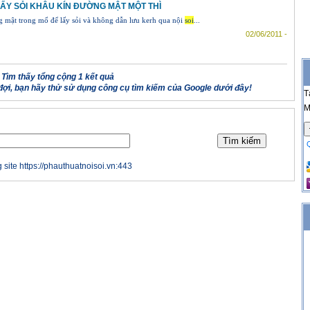
ẤY SỎI KHÂU KÍN ĐƯỜNG MẬT MỘT THÌ
 mật trong mổ để lấy sỏi và không dẫn lưu kerh qua nội
soi
...
02/06/2011 -
Tìm thấy tổng cộng 1 kết quả
ợi, bạn hãy thử sử dụng công cụ tìm kiếm của Google dưới đây!
T
M
 site https://phauthuatnoisoi.vn:443