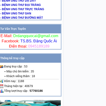
- BỆNH UNG THƯ DẠ DÀY
- BỆNH UNG THƯ ĐẠI TRÀNG
- BỆNH UNG THƯ TRỰC TRÀNG
- BỆNH UNG THƯ GAN
- BỆNH UNG THƯ ĐƯỜNG MẬT
Tư Vấn Trực Tuyến
E-Mail:
Drdangquocai@gmail.com
Facebook
:
TS.BS. Đặng Quốc Ái
Điện thoại:
0945189189
Thống kê truy cập
Đang truy cập : 53
•
Máy chủ tìm kiếm : 35
•
Khách viếng thăm : 18
Hôm nay : 1188
Tháng hiện tại : 40679
Tổng lượt truy cập :
57760186