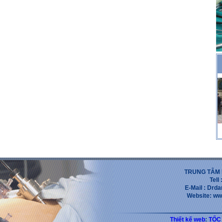
TRUNG TẪM 
Tell
E-Mail : Dr
Website: ww
Thiết kế web
:
TỐC