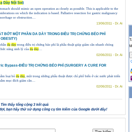
ạ
Dày
Nội
Soi
)
tomach should mimic an open operation as closely as possible. This is applicable to the
siderations on which the indication is based. Palliative resection for gastric malignancy
morrhage or obstruction....
13/06/2011 - Dr. Ai
T BỚT MỘT PHẦN DA DÀY TRONG ĐIỀU TRỊ CHỨNG BÉO PHÌ
 OBESITY)
T
 phần
dạ
dày
trong điều trị chứng báo phì là phẫu thuật giúp giảm cân nhanh chóng
M
chức năng sinh lý của
dạ
dày
....
02/06/2011 - Dr. Ai
tric Bypass-ĐIỀU TRỊ CHỨNG BÉO PHÌ (SURGERY A CURE FOR
nhằm loại bỏ
dạ
dày
, một trong những phẫu thuật được chỉ phổ biến ở các nước phát triển
hằm mục đích giảm cân....
02/06/2011 - Dr. Ai
Tìm thấy tổng cộng 3 kết quả
ợi, bạn hãy thử sử dụng công cụ tìm kiếm của Google dưới đây!