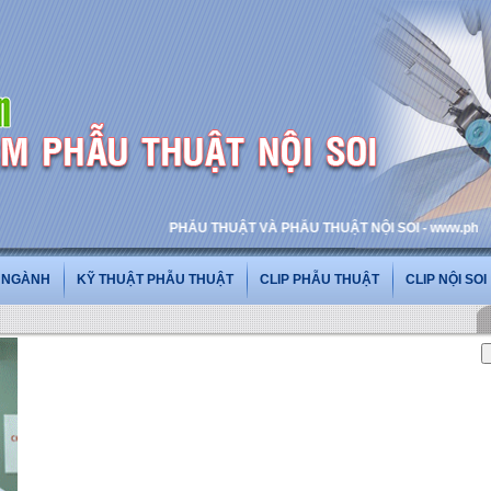
PHẪU THUẬT VÀ PHẪU THUẬT NỘI SOI - www.phauthuatno
G NGÀNH
KỸ THUẬT PHẪU THUẬT
CLIP PHẪU THUẬT
CLIP NỘI SOI