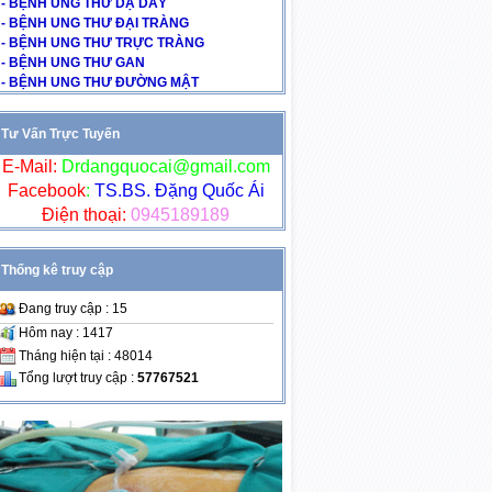
- BỆNH UNG THƯ DẠ DÀY
- BỆNH UNG THƯ ĐẠI TRÀNG
- BỆNH UNG THƯ TRỰC TRÀNG
- BỆNH UNG THƯ GAN
- BỆNH UNG THƯ ĐƯỜNG MẬT
Tư Vấn Trực Tuyến
E-Mail:
Drdangquocai@gmail.com
Facebook
:
TS.BS. Đặng Quốc Ái
Điện thoại:
0945189189
Thống kê truy cập
Đang truy cập : 15
Hôm nay : 1417
Tháng hiện tại : 48014
Tổng lượt truy cập :
57767521