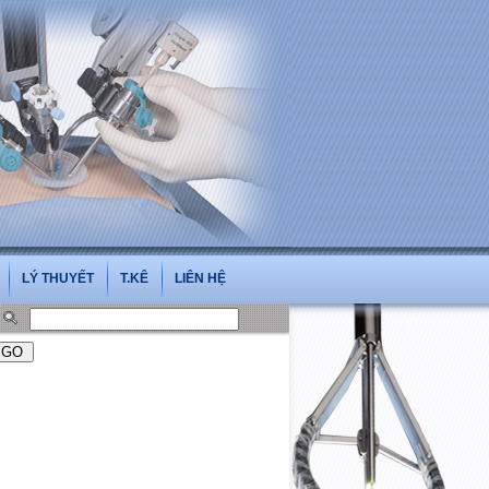
isoi.vn
LÝ THUYẾT
T.KÊ
LIÊN HỆ