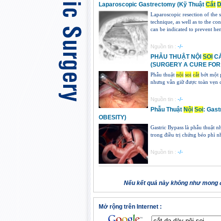
Laparoscopic Gastrectomy (Kỹ Thuật
Cắt
D
Laparoscopic resection of the s
technique, as well as to the con
can be indicated to prevent he
Nguồn tin :
-/-
PHẪU THUẬT NỘI
SOI
CẮ
(SURGERY A CURE FOR
Phẫu thuật
nội
soi
cắt
bớt một
nhưng vẫn giữ được toàn vẹn 
Nguồn tin :
-/-
Phẫu Thuật
Nội
Soi
: Gas
OBESITY)
Gastric Bypass là phẫu thuật 
trong điều trị chứng béo phì n
Nguồn tin :
-/-
Nếu kết quả này không như mong đ
Mở rộng trên Internet :