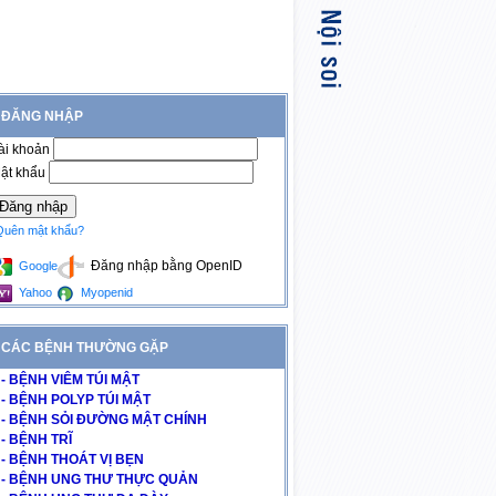
ĐĂNG NHẬP
ài khoản
ật khẩu
Quên mật khẩu?
Đăng nhập bằng OpenID
Google
Yahoo
Myopenid
CÁC BỆNH THƯỜNG GẶP
- BỆNH VIÊM TÚI MẬT
- BỆNH POLYP TÚI MẬT
- BỆNH SỎI ĐƯỜNG MẬT CHÍNH
- BỆNH TRĨ
- BỆNH THOÁT VỊ BẸN
- BỆNH UNG THƯ THỰC QUẢN