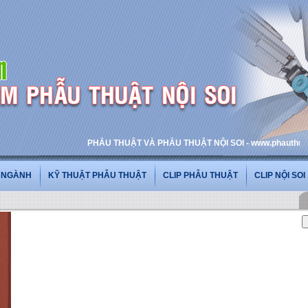
PHẪU THUẬT VÀ PHẪU THUẬT NỘI SOI - www.phauthuatnoisoi
G NGÀNH
KỸ THUẬT PHẪU THUẬT
CLIP PHẪU THUẬT
CLIP NỘI SOI