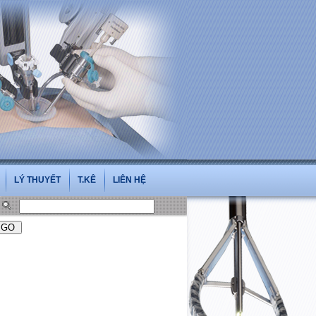
.vn
LÝ THUYẾT
T.KÊ
LIÊN HỆ