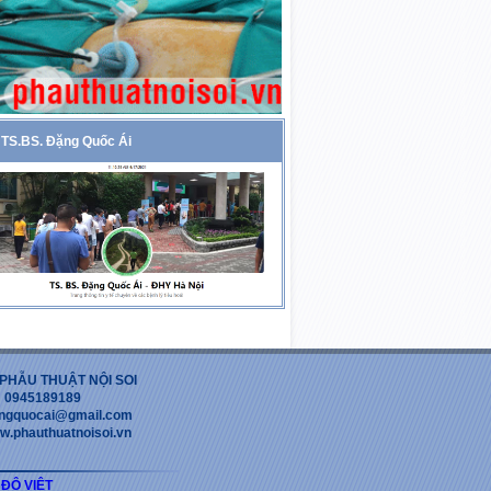
TS.BS. Đặng Quốc Ái
PHẪU THUẬT NỘI SOI
 : 0945189189
dangquocai@gmail.com
w.phauthuatnoisoi.vn
 ĐỘ VIỆT