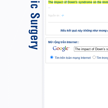
The
impact
of
Down’s
syndrome
on
the
imm
...
Nguồn tin :
-/-
Nếu kết quả này không như mong đ
Mở rộng trên Internet :
Tìm trên toàn mạng Internet
Tìm trong