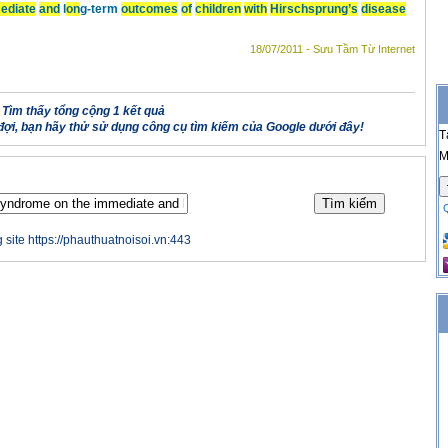
ediate
and
l
on
g-term
outcomes
of
children
with
Hirschsprung’s
disease
18/07/2011 - Sưu Tầm Từ Internet
Tìm thấy tổng cộng 1 kết quả
ợi, bạn hãy thử sử dụng công cụ tìm kiếm của Google dưới đây!
T
M
 site https://phauthuatnoisoi.vn:443