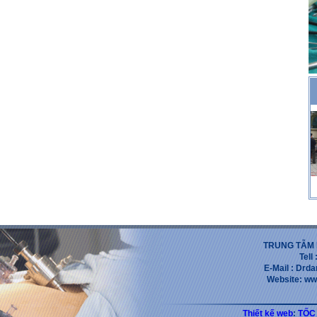
TRUNG TẪM 
Tell
E-Mail : Dr
Website: ww
Thiết kế web
:
TỐC