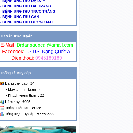
- BỆNH UNG THƯ DẠ DÀY
- BỆNH UNG THƯ ĐẠI TRÀNG
- BỆNH UNG THƯ TRỰC TRÀNG
- BỆNH UNG THƯ GAN
- BỆNH UNG THƯ ĐƯỜNG MẬT
Tư Vấn Trực Tuyến
E-Mail:
Drdangquocai@gmail.com
Facebook
:
TS.BS. Đặng Quốc Ái
Điện thoại:
0945189189
Thống kê truy cập
Đang truy cập : 24
•
Máy chủ tìm kiếm : 2
•
Khách viếng thăm : 22
Hôm nay : 6095
Tháng hiện tại : 39126
Tổng lượt truy cập :
57758633