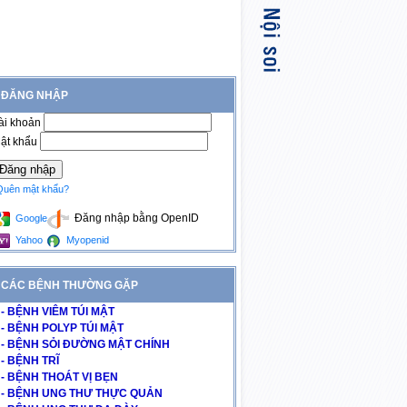
ĐĂNG NHẬP
ài khoản
ật khẩu
Quên mật khẩu?
Đăng nhập bằng OpenID
Google
Yahoo
Myopenid
CÁC BỆNH THƯỜNG GẶP
- BỆNH VIÊM TÚI MẬT
- BỆNH POLYP TÚI MẬT
- BỆNH SỎI ĐƯỜNG MẬT CHÍNH
- BỆNH TRĨ
- BỆNH THOÁT VỊ BẸN
- BỆNH UNG THƯ THỰC QUẢN