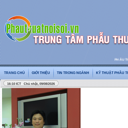
PHẪU THUẬT
TRANG CHỦ
GIỚI THIỆU
TIN TRONG NGÀNH
KỸ THUẬT PHẪU 
16:10 ICT Chủ nhật, 09/08/2026