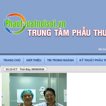
PHẪU TH
TRANG CHỦ
GIỚI THIỆU
TIN TRONG NGÀNH
KỸ THUẬT PHẪU 
01:15 ICT Thứ Bảy, 08/08/2026