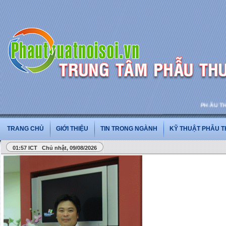
PHẪU THUẬT
TRANG CHỦ
GIỚI THIỆU
TIN TRONG NGÀNH
KỸ THUẬT PHẪU 
01:57 ICT Chủ nhật, 09/08/2026