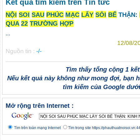
Kết quả tìm kiếm trên Tin tức
NỘI
SOI
SAU
PHÚC
MẠC
LẤY
SỎI
BỂ
THẬN:
QUA
22
TRƯỜNG
HỢP
...
12/08/2
Nguồn tin :
-/-
Tìm thấy tổng cộng 1 kế
Nếu kết quả này không như mong đợi, bạn h
tìm kiếm của Google dưới
Mở rộng trên Internet :
Tìm trên toàn mạng Internet
Tìm trong site https://phauthuatnoisoi.vn:4