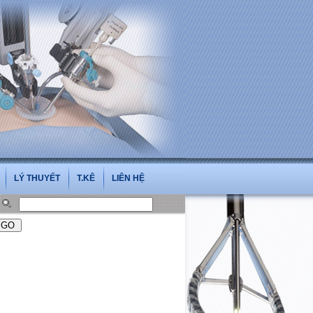
i.vn
LÝ THUYẾT
T.KÊ
LIÊN HỆ