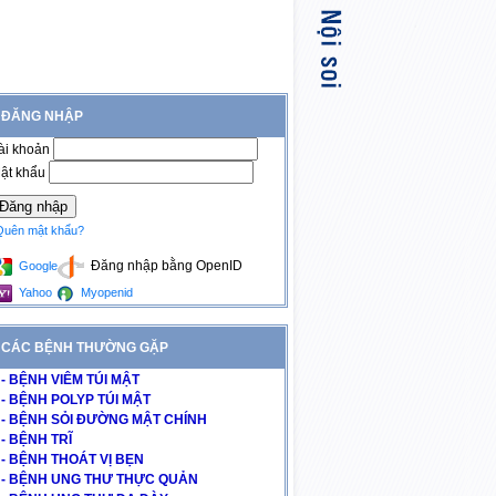
ĐĂNG NHẬP
ài khoản
ật khẩu
Quên mật khẩu?
Đăng nhập bằng OpenID
Google
Yahoo
Myopenid
CÁC BỆNH THƯỜNG GẶP
- BỆNH VIÊM TÚI MẬT
- BỆNH POLYP TÚI MẬT
- BỆNH SỎI ĐƯỜNG MẬT CHÍNH
- BỆNH TRĨ
- BỆNH THOÁT VỊ BẸN
- BỆNH UNG THƯ THỰC QUẢN