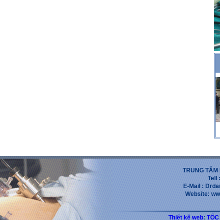
TRUNG TẪM 
Tell
E-Mail : Dr
Website: ww
Thiết kế web
:
TỐC