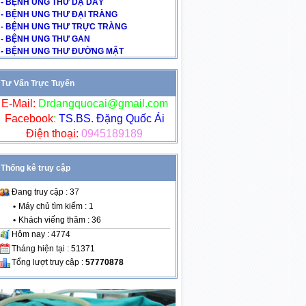
- BỆNH UNG THƯ DẠ DÀY
- BỆNH UNG THƯ ĐẠI TRÀNG
- BỆNH UNG THƯ TRỰC TRÀNG
- BỆNH UNG THƯ GAN
- BỆNH UNG THƯ ĐƯỜNG MẬT
Tư Vấn Trực Tuyến
E-Mail:
Drdangquocai@gmail.com
Facebook
:
TS.BS. Đặng Quốc Ái
Điện thoại:
0945189189
Thống kê truy cập
Đang truy cập : 37
•
Máy chủ tìm kiếm : 1
•
Khách viếng thăm : 36
Hôm nay : 4774
Tháng hiện tại : 51371
Tổng lượt truy cập :
57770878