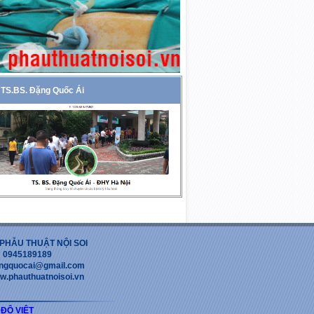
TS.BS. Đặng Quốc Ái
PHẪU THUẬT NỘI SOI
 : 0945189189
dangquocai@gmail.com
w.phauthuatnoisoi.vn
 ĐỘ VIỆT