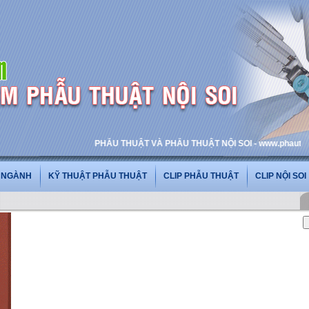
PHẪU THUẬT VÀ PHẪU THUẬT NỘI SOI - www.phauthuatnoiso
G NGÀNH
KỸ THUẬT PHẪU THUẬT
CLIP PHẪU THUẬT
CLIP NỘI SOI