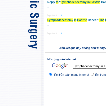
Reply
to
‘‘
Lymphadenec
to
my
in
Gastric
Can
...
Nguồn tin :
-/-
Lymphadenec
to
my
in
Gastric
Cancer:
The
...
Nguồn tin :
-/-
Nếu kết quả này không như mong đ
Mở rộng trên Internet :
Tìm trên toàn mạng Internet
Tìm trong