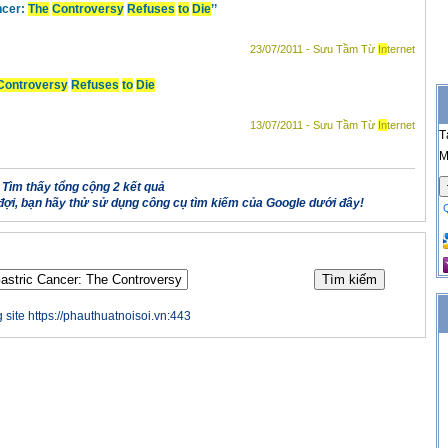
cer:
The
Controversy
Refuses
to
Die
’’
23/07/2011 - Sưu Tầm Từ
In
ternet
Controversy
Refuses
to
Die
13/07/2011 - Sưu Tầm Từ
In
ternet
T
M
Tìm thấy tổng cộng 2 kết quả
ợi, bạn hãy thử sử dụng công cụ tìm kiếm của Google dưới đây!
 site https://phauthuatnoisoi.vn:443