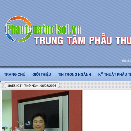
PHẪU TH
TRANG CHỦ
GIỚI THIỆU
TIN TRONG NGÀNH
KỸ THUẬT PHẪU 
19:58 ICT Thứ Năm, 06/08/2026