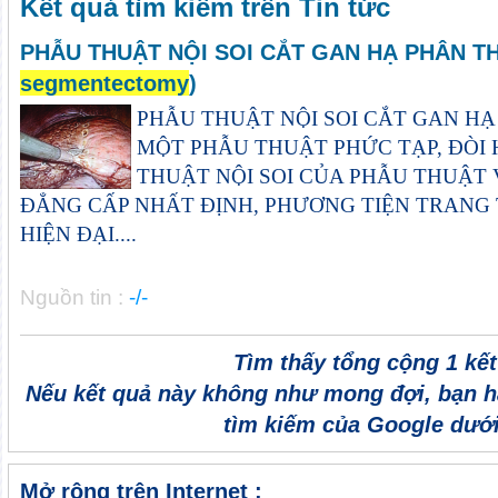
Kết quả tìm kiếm trên Tin tức
PHẪU THUẬT NỘI SOI CẮT GAN HẠ PHÂN TH
segmentectomy
)
PHẪU THUẬT NỘI SOI CẮT GAN HẠ
MỘT PHẪU THUẬT PHỨC TẠP, ĐÒI 
THUẬT NỘI SOI CỦA PHẪU THUẬT 
ĐẲNG CẤP NHẤT ĐỊNH, PHƯƠNG TIỆN TRANG TH
HIỆN ĐẠI....
Nguồn tin :
-/-
Tìm thấy tổng cộng 1 kế
Nếu kết quả này không như mong đợi, bạn h
tìm kiếm của Google dưới
Mở rộng trên Internet :