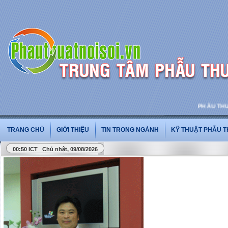
PHẪU THUẬT 
TRANG CHỦ
GIỚI THIỆU
TIN TRONG NGÀNH
KỸ THUẬT PHẪU 
00:50 ICT Chủ nhật, 09/08/2026